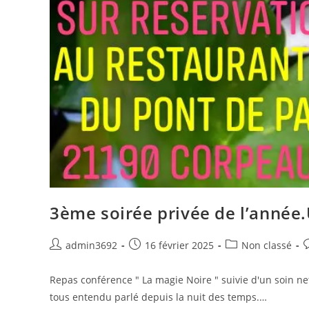
3ème soirée privée de l’année.
Post
Post
Post
P
admin3692
16 février 2025
Non classé
author:
published:
category:
c
Repas conférence " La magie Noire " suivie d'un soin net
tous entendu parlé depuis la nuit des temps.…