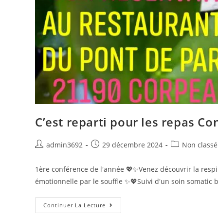
C’est reparti pour les repas C
Post
Post
Post
admin3692
29 décembre 2024
Non classé
author:
published:
category:
1ère conférence de l'année 💖✨Venez découvrir la respi
émotionnelle par le souffle ✨💖Suivi d'un soin somatic
C’est
Continuer La Lecture
reparti