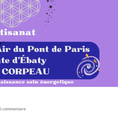
t
0 commentaire
ments: