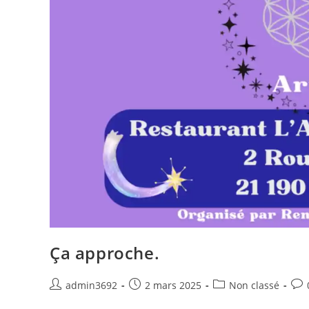
Ça approche.
Post
Post
Post
Pos
admin3692
2 mars 2025
Non classé
author:
published:
category:
com