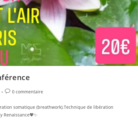
onférence
Post
0 commentaire
comments:
ration somatique (breathwork).Technique de libération
 by Renaissance💖✨