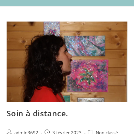
Soin à distance.
Post
Post
Post
admin3692
3 février 2023
Non classé