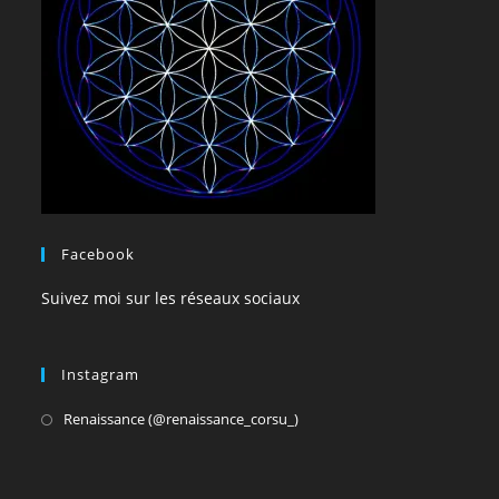
Facebook
Suivez moi sur les réseaux sociaux
Instagram
S’ouvre
Renaissance (@renaissance_corsu_)
dans
un