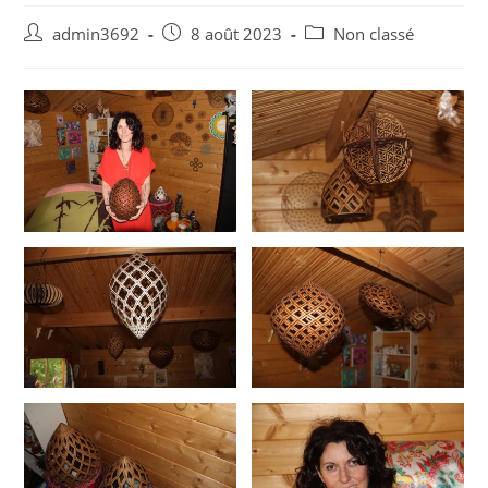
Post
Post
Post
admin3692
8 août 2023
Non classé
author:
published:
category: